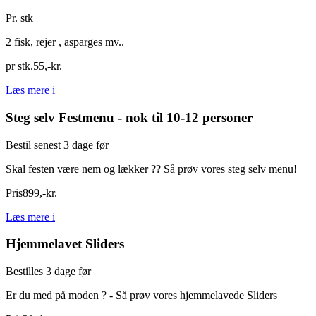
Pr. stk
2 fisk, rejer , asparges mv..
pr stk.
55
,
-
kr.
Læs mere
i
Steg selv Festmenu - nok til 10-12 personer
Bestil senest 3 dage før
Skal festen være nem og lækker ?? Så prøv vores steg selv menu!
Pris
899
,
-
kr.
Læs mere
i
Hjemmelavet Sliders
Bestilles 3 dage før
Er du med på moden ? - Så prøv vores hjemmelavede Sliders