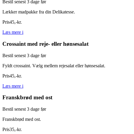
Bestil senest 3 dage før
Lækker madpakke fra din Delikatesse.
Pris
45
,
-
kr.
Læs mere
i
Crossaint med reje- eller hønsesalat
Bestil senest 3 dage før
Fyldt crossaint. Vælg mellem rejesalat eller hønsesalat.
Pris
45
,
-
kr.
Læs mere
i
Franskbrød med ost
Bestil senest 3 dage før
Franskbrød med ost.
Pris
35
,
-
kr.