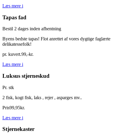
Læs mere
i
Tapas fad
Bestil 2 dages inden afhentning
Byens bedste tapas! Flot anrettet af vores dygtige faglærte
delikatessefolk!
pr. kuvert.
99
,
-
kr.
Læs mere
i
Luksus stjerneskud
Pr. stk
2 fisk, kogt fisk, laks , rejer , asparges mv..
Pris
99
,
95
kr.
Læs mere
i
Stjernekaster