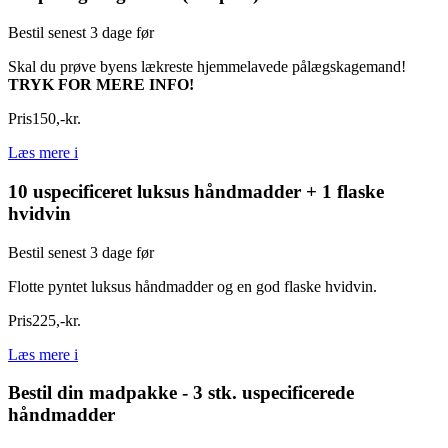
Bestil senest 3 dage før
Skal du prøve byens lækreste hjemmelavede pålægskagemand!
TRYK FOR MERE INFO!
Pris
150
,
-
kr.
Læs mere
i
10 uspecificeret luksus håndmadder + 1 flaske
hvidvin
Bestil senest 3 dage før
Flotte pyntet luksus håndmadder og en god flaske hvidvin.
Pris
225
,
-
kr.
Læs mere
i
Bestil din madpakke - 3 stk. uspecificerede
håndmadder