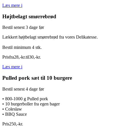
Læs mere
i
Højtbelagt smørrebrød
Bestil senest 3 dage før
Lækkert højtbelagt smørrebrød fra vores Delikatesse.
Bestil minimum 4 stk.
Pris
fra
28
,
-
kr.
til
30
,
-
kr.
Læs mere
i
Pulled pork sæt til 10 burgere
Bestil senest 4 dage før
• 800-1000 g Pulled pork
• 10 burgerboller fra egen bager
• Coleslaw
• BBQ Sauce
Pris
250
,
-
kr.