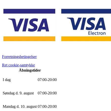
Forretningsbetingelser
Ret cookie-samtykke
Åbningstider
I dag
0
7
:
0
0
-
20
:
0
0
Søndag d. 9. august
0
7
:
0
0
-
20
:
0
0
Mandag d. 10. august
0
7
:
0
0
-
20
:
0
0