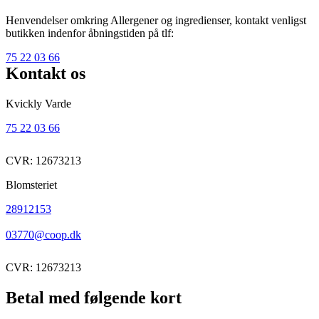
Henvendelser omkring Allergener og ingredienser, kontakt venligst
butikken indenfor åbningstiden på tlf:
75 22 03 66
Kontakt os
Kvickly Varde
75 22 03 66
CVR: 12673213
Blomsteriet
28912153
03770@coop.dk
CVR: 12673213
Betal med følgende kort