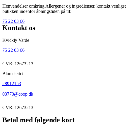
Henvendelser omkring Allergener og ingredienser, kontakt venligst
butikken indenfor åbningstiden på tlf:
75 22 03 66
Kontakt os
Kvickly Varde
75 22 03 66
CVR: 12673213
Blomsteriet
28912153
03770@coop.dk
CVR: 12673213
Betal med følgende kort