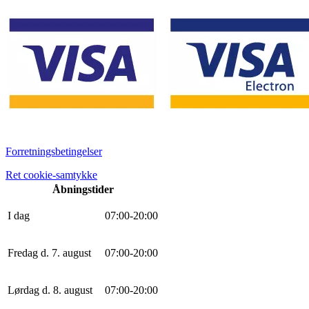
Forretningsbetingelser
Ret cookie-samtykke
Åbningstider
I dag
0
7
:
0
0
-
20
:
0
0
Fredag d. 7. august
0
7
:
0
0
-
20
:
0
0
Lørdag d. 8. august
0
7
:
0
0
-
20
:
0
0