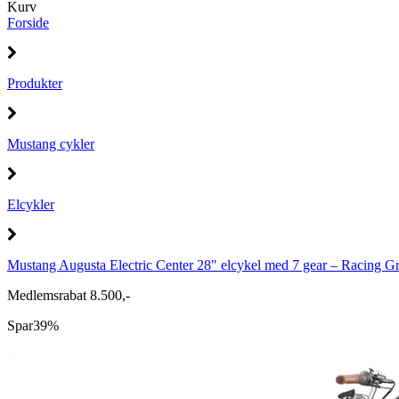
Kurv
Forside
Produkter
Mustang cykler
Elcykler
Mustang Augusta Electric Center 28" elcykel med 7 gear – Racing G
Medlemsrabat 8.500,-
Spar
39%