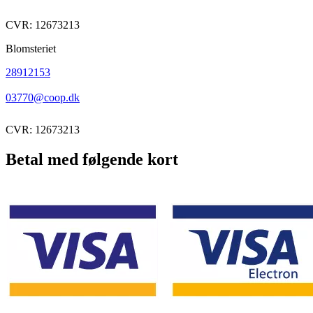
CVR: 12673213
Blomsteriet
28912153
03770@coop.dk
CVR: 12673213
Betal med følgende kort