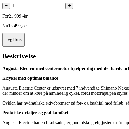
Før
21.999
,
-
kr.
Nu
13.499
,
-
kr.
Læg i kurv
Beskrivelse
Augusta Electric med centermotor hjælper dig med det hårde arb
Elcykel med optimal balance
Augusta Electric Center er udstyret med 7 indvendige Shimano Nexus 
der minder om at køre på almindelig cykel, fordi motorhjælpen styres 
Cyklen har hydrauliske skivebremser på for- og baghjul med friløb, s
Praktiske detaljer og god komfort
Augusta Electric har en blød sadel, ergonomiske greb, justerbar frempin