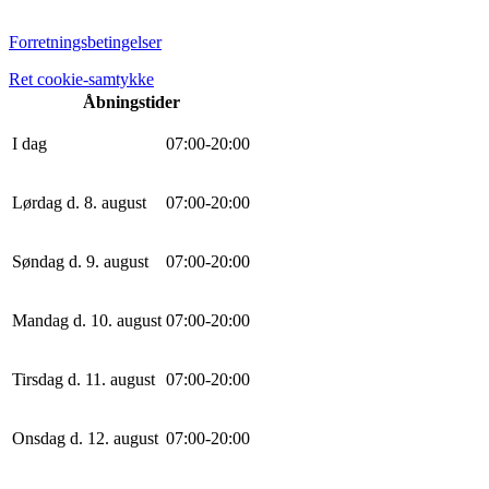
Forretningsbetingelser
Ret cookie-samtykke
Åbningstider
I dag
0
7
:
0
0
-
20
:
0
0
Lørdag d. 8. august
0
7
:
0
0
-
20
:
0
0
Søndag d. 9. august
0
7
:
0
0
-
20
:
0
0
Mandag d. 10. august
0
7
:
0
0
-
20
:
0
0
Tirsdag d. 11. august
0
7
:
0
0
-
20
:
0
0
Onsdag d. 12. august
0
7
:
0
0
-
20
:
0
0